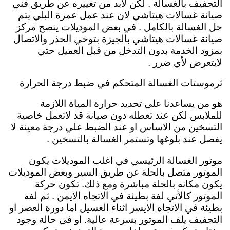
التجفيف بالغسالة . لكن لابد من تغييره عن طريق فني
صيانة غسالات هيتاشي لان عند عمل عمرة البلي يتم
حل الغسالة بالكامل . في بعض الموديلات ينصح مركز
صيانة غسالات هيتاشي بالجيزة بتوخي الحذر والاتصال
بمزود الخدمة بدون التدخل من قبل العميل حتي
لايتعرض لأي ضرر .
ثرموستات الغسالة المتحكم في ضبط درجة الحرارة
هو من يساعدنا علي تحديد حرارة المياة اللازمة
للملابس لكن عند تعطله دون صيانة قد لاتعمل خاصية
التسخين من الاساس او عند الضبط علي درجة معينة لا
يفصل عند بلوغها وتستمر الغسالة بالتسخين .
موتور الغسالة الرئيسي في اغلب الموديلات يكون
الموتور متصل بالحلة عن طريق السير وبعض الموديلات
يكون مكانه بالحلة مباشرة ومع ذلك. تكون حركة
الموتور كالأتي لفة بطيئة في الاتجاه الايمن . ثم لفه
بطيئة في الاتجاه الايسر اثناء الغسيل اما دورة العصر او
التجفيف يلف الموتور بسرعة عالية. او في حالة وجود