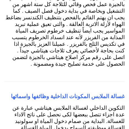
بالجيزة
عمل فحص وقائي للثلاجة كل ستة اشهر من
التشغيل وبخاصة في بداية دخول فصل الصيف . كما
يجب ان يهتم القائم بالفحص بتنظيف الكندنسر بضاغط
الهواء لأزلة الاتربة العالقة . والتى تعيق عملية تبريد
المواسير يجب ايضاً تنظيف خرطوم تصريف المياة
المذابة من الفريزر لأنه عند انسداد الخرطوم يتسبب
في تكديس الثلج بالفريزر . عميلنا العزيز بالجيزة اذا
كنت بحاجة لأخصائي يعرف ثلاجات هيتاشي جيداً .
اتصل على رقم مركز اصلاح هيتاشي بالجيزة لتضمن
الحصول على خدمة تصليح جيدة ومضمونة .
غسالة الملابس المكونات الداخلية وظائفها واسمائه
ا
التكوين الداخلي لغسالة الملابس هيتاشي عبارة عن
عدة اجزاء تتصل ببعضها لكى نحصل على ناتج الاداء
للغسالة. ال
بداية من صمام دخول المياة
او سولونيد
الغسالة ووظيفته السماح بدخول المياة للغسالة