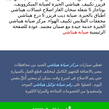
فريزر تكييف. هيتاشي الجيزة لصيانة الميكروويف،
بوتاجاز 5 شعلة سخان الغاز اصلاح غسالات هيتاشي
اطباق بالجيزة. صيانة ديب فريزر 5 درج هيتاشي
مجففات الملابس تكييف الهواء. مركز صيانة هيتاشي
الجيزة خدمة جيدة مع ضمان معتمد. عودة للصفحة
صيانة هيتاشي
الرئيسية
تغطي سيارات
مركز صيانة هيتاشي
العديد من محافظات
مصر بالاضافة للتجهيز الكامل لمختلف قطع الغيار بالسيارة
حتي يتم الاصلاح فى اسرع وقت ممكن او بمعني أَدَقّ بنفس
اليوم ، اتصلوا على
رقم صيانة توكيل هيتاشي
الموحد
واستفيدوا من الخصومات المتاحة والمزايا الكثيرة