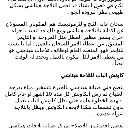
لكن في فصل الشتاء قد تعمل الثلاجة هيتاشي بشكل
طبيعي نظراً لبرودة الجو .
سخان اذابة الثلج والثرموديسك
هم المكونان المسؤلان
عن الاذابة بالثلاجة هيتاشي ومع ذلك قد تتسب اجزاء
اخري بنفس مظهر العطل مثل المروحة او التايمر
المسؤل عن اعطاء الامر للسخان بالعمل .
اما بالنسبة
للتايمر فهو المنظم العام لوظائف ثلاجات هيتاشي هو
من يعطي الامر لكل مكون بالعمل ويحدد له الوقت
ايضاً .
كاوتش الباب للثلاجة هيتاشي
ينصح فني صيانة هيتاشي بالجيزة
بتسخين مياة بدرجة
الغليان ثم رش الكاوتش كل مدة 10 اشهر او عام كامل
. فهذه الخطوة هامه حتي يظل كاوتش الباب يعمل
بدون تشققات هكذا لايجف الكاوتش ويظل بالثلاجة
اعوام عديدة .
يفضل اخصائيون الاصلاح بمركز صيانة ثلاجات هيتاشي