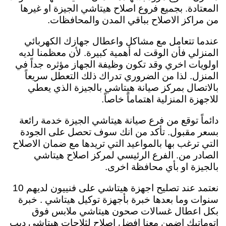
المعتادة. بجميع فروع اصلاح هيتاشي الجيزة او غيرها
من مراكز الاصلاح بباقي المدن والمحافظات.
عندما تتعامل مع مشاكل واعطال جهازك الكهربائي
المنزلي فأن الوقت له أهمية كبيرة. لأن معظمنا لديه
اولويات اخري وقد تكون وظيفة الجهاز مؤثره جداً في
المنزل. لذا من الضروري تدراك ذلك التعطل سريعاً
بالاتصال بمركز صيانة هيتاشي بالجيزة الذي يعطي
للاجهزة المنزلية اهتماماً خاصاً.
دائماً توقع من فرع صيانة هيتاشي الجيزة خدمة رائعة
بسعر مقبول.
تأكد من انك سوف تحصل على الجودة
التي ترغب بها بالمواعيد التي تريدها مع ضمان الاصلاح
الصادر من. الفرع الرئيسي لمركز اصلاح هيتاشي
بالجيزة او بأي محافظة اخرى.
نعتمد عند تصليح اجهزة هيتاشي على فنييون لديهم 10
سنوات وما بعدها خبرة بأجهزة توكيل هيتاشي . خبرة
بكل اعطال غسالات صحون هيتاشي ملابس فوق
اتوماتيك اضمن معنا افضل اصلاح لثلاجات هيتاشي ديب