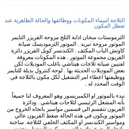
الثلاجة اسماء المكونات ووظائفها والحالة الظاهرية عند
تعطل المكون
الثرموستات سخان اذابة الثلج مروحة الفريزر التايمر
الموتور مروحة تبريد . الموتور الثرموديسك صيانة
كاوتش الباب المكثف . الكندنسر كويل الفريزر دائرة
الفريون مجموعة الموتور . هذه المكونات معروفة
لفنيين صيانة ثلاجات هيتاشي باغلب الموديلات لكن
بعض الموديلات الحديثة بها . لوحة كنترول بديلة للتايمر
ووظيفتها اعطاء امر التشغيل لكل مكون بالثلاجة في
الوقت المحدد له .
نبدء بالموتور او الكمبريسور وهو المعروف لنا جميعاً
بأنه المشغل الرئيسي لثلاجات هيتاشي
. ودائرة
الفريون تنقسم الي قسمين مواسير باتجاه الخروج من
الموتور ويكون في هذه الحالة ضغط الفريون عالي
ومواسير الكندنسر او المكثف الخلفي للثلاجة. ساخنة
واتجاه الرجوع بدائرة الفريون يكون الضغط منخفض