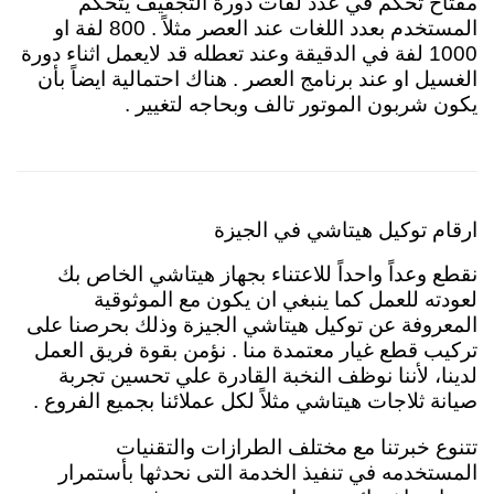
مفتاح تحكم في عدد لفات دورة التجفيف يتحكم
المستخدم بعدد اللغات عند العصر مثلاً . 800 لفة او
1000 لفة في الدقيقة وعند تعطله قد لايعمل اثناء دورة
الغسيل او عند برنامج العصر . هناك احتمالية ايضاً بأن
يكون شربون الموتور تالف وبحاجه لتغيير .
ارقام توكيل هيتاشي في الجيزة
نقطع وعداً واحداً للاعتناء بجهاز هيتاشي الخاص بك
لعودته للعمل كما ينبغي ان يكون مع الموثوقية
المعروفة عن توكيل هيتاشي الجيزة وذلك بحرصنا على
تركيب قطع غيار معتمدة منا . نؤمن بقوة فريق العمل
لدينا، لأننا نوظف النخبة القادرة علي تحسين تجربة
صيانة ثلاجات هيتاشي مثلاً لكل عملائنا بجميع الفروع .
تتنوع خبرتنا مع مختلف الطرازات والتقنيات
المستخدمه في تنفيذ الخدمة التى نحدثها بأستمرار