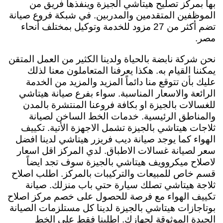
بها بمركز تصليح هيتاشي الجيزة وينفذها فريق من
الموظفين المتقدمين والمدربين. في شبكة فروع صيانة
تضم أكثر من 27 مزود للخدمة وتوكيل بمختلف أنحاء
مصر.
نحن شركة نابضة بالحياة ولدينا الكثير من العمل المتقن
يمكننا القيام به. هكذا يعرفنا المتعاملون معنا لذلك
عليك بأن تتوقع منا دائماً المزيد والمزيد من الخدمة
الرائعة والاسعار المناسبة. سواء بفرع صيانة هيتاشي
للغسالات بالجيزة او بكافة فروعنا المنتشرة بالمدن
والمناطق الرئيسية. خدمات الخط الساخن لصيانة
ثلاجات هيتاشي بالجيزة تشمل الاجهزة الأتية. تكييف
الهواء كما يوجد صيانة ديب فريزر هيتاشي لدينا افضل
سعر لصيانة غسالات الاطباق. لدي المركز اقل اسعار
لاصلاح ميكروويف هيتاشي بالجيزة سوف تجد ايضاً
قسم خاص للمبيعات والتركيبات بالمركز. اطلب اصلاح
ثلاجة هيتاشي تصلك سيارة حتي باب منزلك. صيانة
تكييف الهواء مع فرصة للحصول على خصم مركز اصلاح
بوتاجازات هيتاشي بالجيزة لدينا كل مستلزمات الصيانة
الجيدة الموثوقة لجهازك. اطلبنا فقط على الخط