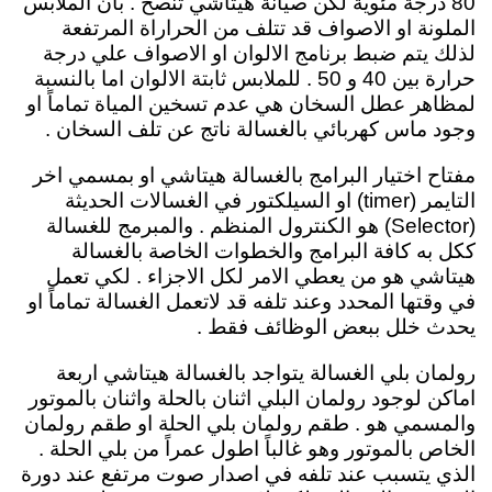
80 درجة مئوية لكن صيانة هيتاشي تنصح . بأن الملابس
الملونة او الاصواف قد تتلف من الحراراة المرتفعة
لذلك يتم ضبط برنامج الالوان او الاصواف علي درجة
حرارة بين 40 و 50 . للملابس ثابتة الالوان اما بالنسبة
لمظاهر عطل السخان هي عدم تسخين المياة تماماً او
وجود ماس كهربائي بالغسالة ناتج عن تلف السخان .
مفتاح اختيار البرامج بالغسالة هيتاشي او بمسمي اخر
التايمر (timer) او السيلكتور في الغسالات الحديثة
(Selector) هو الكنترول المنظم . والمبرمج للغسالة
ككل به كافة البرامج والخطوات الخاصة بالغسالة
هيتاشي هو من يعطي الامر لكل الاجزاء . لكي تعمل
في وقتها المحدد وعند تلفه قد لاتعمل الغسالة تماماً او
يحدث خلل ببعض الوظائف فقط .
رولمان بلي الغسالة يتواجد بالغسالة هيتاشي اربعة
اماكن لوجود رولمان البلي اثنان بالحلة واثنان بالموتور
والمسمي هو . طقم رولمان بلي الحلة او طقم رولمان
الخاص بالموتور وهو غالباً اطول عمراً من بلي الحلة .
الذي يتسبب عند تلفه في اصدار صوت مرتفع عند دورة