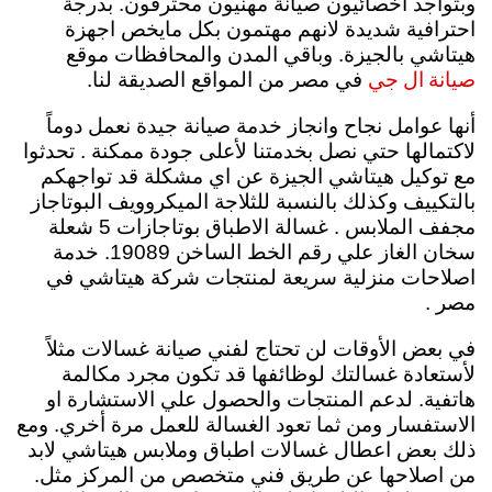
وبتواجد اخصائيون صيانة مهنيون محترفون. بدرجة
احترافية شديدة لانهم مهتمون بكل مايخص اجهزة
هيتاشي بالجيزة. وباقي المدن والمحافظات موقع
صيانة ال جي
في مصر من المواقع الصديقة لنا.
أنها عوامل نجاح وانجاز خدمة صيانة جيدة نعمل دوماً
لاكتمالها حتي نصل بخدمتنا لأعلى جودة ممكنة . تحدثوا
مع توكيل هيتاشي الجيزة عن اي مشكلة قد تواجهكم
بالتكييف وكذلك بالنسبة للثلاجة الميكروويف البوتاجاز
مجفف الملابس . غسالة الاطباق بوتاجازات 5 شعلة
سخان الغاز علي رقم الخط الساخن 19089. خدمة
اصلاحات منزلية سريعة لمنتجات شركة هيتاشي في
مصر .
في بعض الأوقات لن تحتاج لفني صيانة غسالات مثلاً
لأستعادة غسالتك لوظائفها قد تكون مجرد مكالمة
هاتفية. لدعم المنتجات والحصول علي الاستشارة او
الاستفسار ومن ثما تعود الغسالة للعمل مرة أخري. ومع
ذلك بعض اعطال غسالات اطباق وملابس هيتاشي لابد
من اصلاحها عن طريق فني متخصص من المركز مثل.