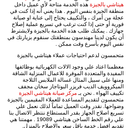
هيتاشي بالجيزة
هذه الخدمة متاحة لأي عميل داخل
منطقة الجيزة بنفس اليوم . هذا يعني أنه إذا كنت في
عجلة من أمرك ، والتكييف يحتاج إلى عناية او صيانة
فورية أو حتى إذا كنت ترغب في تسريع عملية إصلاح
جهازك . يمكنك طلب هذه الخدمة بالجيزة ولايشترط
أن يكون لدينا مهندسون بمنطقتك سنقوم بزيارتك في
نفس اليوم بأسرع وقت ممكن .
متحمسون لدعم احتياجات عملاء هيتاشي بالجيزة
معظمنا اعتاد علي وجود الالات الكهربائية بوظائفها
المفيدة والمتعددة الموفرة للاعمال المنزلية الشاقة
ومنها على سبيل المثال غسالة الملابس الثلاجة
الميكروويف الديب فريزر البوتاجاز سخان مجفف
مركز صيانة هيتاشي الجيزة
تكييف الهواء . نحن بـ
متحمسون لتقديم المساعدة للعملاء المقيمين بالجيزة
وضواحها. نقدر وقت العميل تماماً لذلك نعمل علي
تسريع اصلاح الجهاز بقدر المستطاع ننتظر الاتصال بنا
علي رقم الخط الساخن هيتاشي 19089 . مهمتنا هي
تقديم افضل خدمة باقل سعر والاصلاح بالمنزل.