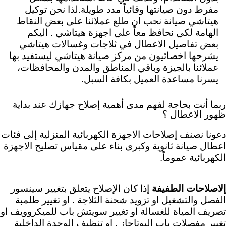
مفرط دون صيانتها وقائياً مدد طويلة.لذا نحن توكيل
هيتاشي صيانة نحب ان طلع عملائنا على بعض النقاط
الهامة لكي نحافظ معاً علي اجهزة هيتاشي . اليكم
بعض تفاصيل الاعطال في ثلاجات وغسالات هيتاشي
يشرحها اخصائيون من مركز صيانة هيتاشي ليستفيد بها
عملائنا بالجيزة وباقي المناطق والمدن والمحافظات،
يسرنا مساعدة العميل بكافة السبل.
ربما أنت بحاجة لفهم مدى أهمية إصلاح جهازك عند بداية
ظهور الاعطال ؟
دعونا نصنف إصلاحات الاجهزة الكهربائية المنزلية إلى فئات
اعطال صيانة ثانوية وكبرى بناء على مقياس تصليح الاجهزة
الكهربائية عموماً.
إلاصلاحات الطفيفة
إذا كان الإصلاح يتعلق بتغيير سينسور
الفصل والتشغيل او تزويد شحنة الثلاجة . او تغيير طلمبة
تصريف المياة للغسالة او تغيير سويتش باب للميكروويف او
تغيير مفصلات باب البوتاجاز . او تنظيف الوحدة الداخلية