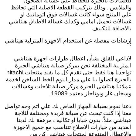
للغسالات بالجيزة للحفاظ علي غسالة الصحون
والملابس . وذلك بتركيب القطعة الاصلية التي تحافظ
علي المنتج سواء كانت غسالات فوق اتوماتيك او
غسالات تحميل امامي وكذلك غسالة الاطباق هيتاشي
بالاضافة للتكييف
إرشادات مفصلة عن استخدام الاجهزة المنزلية هيتاشي
:
لاداعي للقلق بشأن اعطال طرازات اجهزة هيتاشي
المنزلية المختلفة نحن بمركز صيانة هيتاشي الجيزة
تواجدنا هنا فقط حتى نقدم كل ما يفيد منتجات hitachi
بالجيزة اتصلوا بنا علي مدار اليوم الخط الساخن لخدمة
عملائنا هيتاشي الجيزة مركز صيانة ثلاجات وغسالات
وسخان غاز وبوتاجاز معتمد 19089.
دعنا نقوم بصيانة الجهاز الخاص بك علي اتم وجه تواصل
معنا إذا كنت تبحث عن صيانة فريدة ومختلفة لثلاجة
هيتاشي مثلاً. بدون خبايا او تكاليف مرهقة لك لدينا
العديد من خيارات الاصلاح تتناسب مع جميع الاجهزة
والاعطال المتنوعة لمنتجات هيتاشي كن من