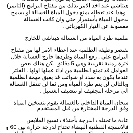
هيتاشي عند اخذ الامر بذلك من مفتاح البرامج (التايمر)
. وهذا عند تعطله يمنع دخول المياة للغسالة او يسمح
بدخول المياة بأستمرار حتي وان كانت الغسالة
مفصولة عن التيار الكهربائي .
طلمبة طرد المياة من الغسالة هيتاشي للخارج
تقتصر وظيفة الطلمبة عند اعطاء الامر لها من مفتاح
البرامج علي . رفع المياة وطردها خارج الغسالة خلال
فترة زمنية تقريبية وهي 5 دقائق لكن هناك بعض
العوامل قد تمنع الطلمبة من اداء عملها اولها . الفلتر
عندما يكون به سدد او شوائب قد يعيق مهمة الطلمبة
وبالتالي لن يتم طرد المياه ومن ثما لن تنتقل الغسالة
الي مرحلة التجفيف او تنشيف الغسيل .
سخان المياة الداخلي بالغسالة يقوم بتسخين المياة
وفق الدرجة المختارة من قبل المستخدم
عادة ما تختلف الدرجة بأختلاف نسيج الملابس
فالانسجة القطنية البيضاء تحتاج لدرجة حرارة بين 60 و