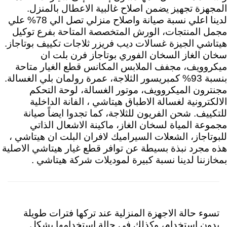
المجهزة تجهيز يضمن اصلاح غالبية الاعطال بالمنزل.
لدينا اعلي نسبة صيانة واصلاح منزلي تصل الي 78% علي
مجمل المنتجات، الورش المتخصصة المتاحة بفرع توكيل
هيتاشي الجيزة غسالات ديب فريزر ثلاجات تكييف بوتاجاز.
سخان الغاز السخان الفوري بوتاجاز فرن بلت ان
ميكروويف، مجفف الملابس المكانس قطع الغيار متاحة
بنسبة 93% كمبريسور الثلاجة، عمرة رولمان بلي الغسالة.
مجنترون الميكروويف، موتور الغسالة، لوحة التحكم
الالكترونية لغسالة الاطباق هيتاشي ، الفانة الداخلية
للتكييف. شحن الفريون للثلاجة، كما تجدوا ايضاً صيانة
مجموعة المياة لسخان الغاز، ماكينة الاشعال الذاتي
للبوتاجاز، الشعلات السيراميك لافران البلت ان هيتاشي ،
هذه مجرد نبذة بسيطة عن توافر قطع غيار هيتاشي الاصلية
بمخازننا لدينا نسبة كبيرة لموديلات شركة هيتاشي .
تسوء حالة الاجهزة المنزلية عند تركها فترات طويلة
بدون استخدام، وكذلك في حالة استخدامها بشكل