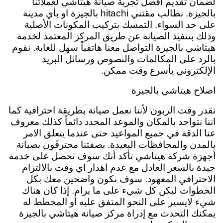
لضمان تقديم أفضل تجربة صيانة هيتاشي لعملائنا
بالجيزة. نطالب مقتني hitachi بالجيزة او بأي مدينة
على حد السواء. التمسك بتركيب المكونات الأصلية
وذلك بتنفيذ الصيانة عن طريق المركز المعتمد لخدمة
هيتاشي بالجيزة التواصل معنا هاتفياً سهل للغاية. نقوم
بالرد على المكالمات والنصوص ورسائل البريد
الإلكتروني بأسرع وقت ممكن.
اصلاح هيتاشي بالجيزة
نقدر وقت الزبون لأننا نعمل صيانة بطريقة احترافية كما
اننا نتواجد بالمكان والموعد المحدد دائماً كذلك معروف
عنا الدقة في جميع المواعيد حتى عندما يتعلق الامر
بالمدن والمحافظات البعيدة.
بصفتنا
محترفًون بصيانة
أجهزة شركة هيتاشي تأكد أنك سوف تحصل على خدمة
جيدة بالسعر العادل مع عدم اهدار اي وقت بالالتزام
الاحترافي المعهود. سوف نكون واضحين معك بكل
الخطوات ليكن كل شيء على ما يرام. إذا كان هناك
شيء لايسير على النحو المتفق عليه أو المخطط له
يمكنك التحدث مع إدراة مركز صيانة هيتاشي بالجيزة