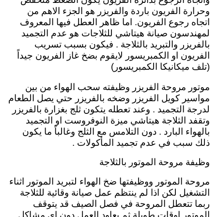
وحرارة الفريون باردة والفريزر هو الجزء الاهم من
اتجاه رجوع الفريون. اما ظاهر العطل فيها المعروف
لمهندسون صيانة هيتاشي للثلاجات هو عدم التجميد
بالفريزر والتبريد بالثلاجة . فيكون بسبب تسريب
الفريون او الكمبريسور لايقوم بضخ غاز الفريون جيداً
(تلف ميكانيكا الكمبريسور)
موتور مروحة الفريزر
وظيفته سحب الهواء من بين
مواسير كويل الفريزر وضخه بالفريزر حتي يصل الطعام
لدرجة التجميد . وعند تعطله يتكون ثلج بغزارة بالفريزر
وتقفد الثلاجة هيتاشي ميزة النوفروست او التجميد
بالهواء البارد . دون التلامس مع الثلج وغالباً ما يكون
ذلك سبب في عدم تجميد المأكولات .
وظيفة مروحة الموتور بالثلاجة
مروحة الموتور ووظيفتها ضخ الهواء لتبريد الموتور اثناء
التشغيل لكن اذا لم ينتظم عمل صيانة وقائية للثلاجة
ربما تتعطل المروحة في فصل الصيف قد يتوقف
الموتور اوقات طويلة ثم يعاود العمل دون اي مشاكل .