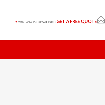

GET A FREE QUOTE »
WANT AN APPROXIMATE PRICE?