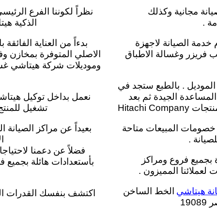
انة مجانية وكذلك
نظراً لكوننا الفرع الرئي
ة .
الذكية هيت
 خدمة الصيانة لاجهزة
ب فريزر وغسالة الاطباق
الاصلي المتوفرة بمخازن و
وموديلات شركة هيتاشي غس
لموديل . بالطبع ستجد في
المساعدة الجيدة ثم بعد
نعمل بداخل توكيل هيتاش
Hitachi 
تشغيل للمنتج
العروض كما ان خصومات المبيعات متاحة
بعيداً عن مراكز الصيانة ا
صيانة .
ا
فضلاً عن دعمنا لاحتياجات العميل علي مدا
 بجميع فروع ومراكز
بأستعدادات هائلة بجميع ف
نة هيتاشي
الخط الساخن
اكتشف بنفسك القدرات الفن
19