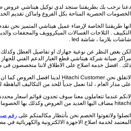
دعنا نرحب بك بطريقتنا ستجد لدي توكيل هيتاشي عروض صي
الخصومات الحصرية المتاحة بكل الفروع واماكن تقديم الخدم
انها طريقتنا الخاصة لإرضاء عميل هيتاشي المتميز نحن نقدم
التكييف . الثلاجات الغسالات الميكروويف والمجففات والدي
شاشات بلازما ، شاشة led .
لكن بغض النظر عن نوعية جهازك او تفاصيل العطل وكذلك ا
مراكز صيانة شركة هيتاشي قطع الغيار الدعم الفني للجهاز 
ذلك . افضل خدمة اصلاح على الاطلاق لاننا متخصصون فى منتجات Company
لاتقلق نحن Hitachi Customer لدينا افضل 
على مدار العام ، لذا نعمل جدياً للحد من التكاليف الباهظة لل
لانكم عندما تتعاملون معنا سوف تجدون قوائم اسعار محددة
hitachi مضاف اليها العديد من العروض وكذلك بها الخصومات لعملائنا المميزون .
رقم صيا
اتصلوا ولاتفوتوا الخصم نحن بأنتظار مكالمتكم على
المعتمد لخدمة اصلاح الاجهزة الالكترونية والكهربائية في مصر 089