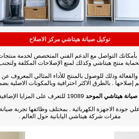
توكيل صيانة هيتاشي مركز الاصلاح
 الدعم الفني المتخصص لخدمة منتجات hitachi المتوفر . علي مدار اليوم لخدمت
لحماية منتج هيتاشي وكذلك لمنع الإصلاحات المكلفة ولتجنب
لفعالة وذلك للوصول بالمنتج للأداء المثالي المعروف عن 
صلاحها . بالطرق الاكثر احترافية وبالمكونات الاصلية بض
صيانة هيتاشي الموحد
19089
للتعرف على المزايا الإضافية 
لي جودة الاجهزة الكهربائية . بمختلف وظائفها تجربة صيانة
مقرات شركة هيتاشي اليابانية حول العالم .