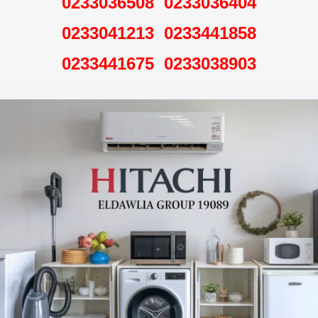
0233036404 0233036508
0233441858 0233041213
0233038903 0233441675