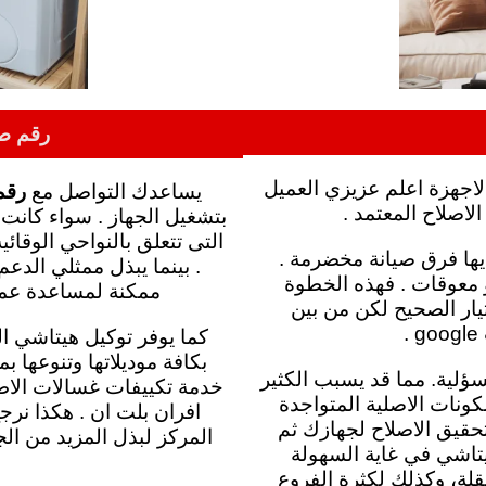
رقم صيانة هي
لاجهزة اعلم عزيزي العميل
يساعدك التواصل مع
رقم 
لاصلاح المعتمد .
بتشغيل الجهاز .
سواء كانت ا
التى تتعلق بالنواحي الوقائ
يها فرق صيانة مخضرمة .
.
بينما
 معوقات . فهذه الخطوة
ممكنة لمساعدة عملا
يار الصحيح لكن من بين
.
كما
يوفر توكيل هيتاشي الك
بكافة موديلاتها وتنوعها 
سؤلية. مما قد يسبب الكثير
خدمة تكييفات غسالات الاطب
كونات الاصلية المتواجدة
افران بلت ان . هكذا
نرجح
فقط لتحقيق الاصلاح لجهازك ثم
المركز لبذل المزيد من الج
يتاشي في غاية السهولة
قلة، وكذلك لكثرة الفروع