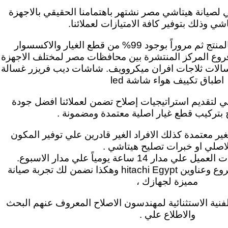
سي لصيانة هيتاشي مصر نشتهر باهتمامنا الحقيقي بالاجهزة
اشي وذلك بتوفير كافة الامتيازات لعملائنا.
بدءاً من العناية الفائقة بالمنتج ثم مروراً بوجود 99% من قطع الغيار والاكسسوار
فروع المركز المنتشرة بين محافظات مصر لمختلف الاجهزة
الات ثلاجات افران ميكروويف. شاشات ديب فريزر غسالة
اطباق تكييف هواء شاشة led
ي لتقديم استراتيجيات إصلاح تضمن لعملائنا افضل جودة
 بتركيب قطع غيار اصلية معتمدة ومضمونة .
لغير معتمدة كذلك الافراد الغير قادرين علي توفير المكون
لاصلي او خبرات تصليح هيتاشي .
ر 14 ساعة يومياً علي مدار الاسبوع.
روع وعناوين
Egypt وهكذا
hitachi
نضمن لك تجربة صيانة
مميزة لجهازك ،
ية الاستثنائية لمهندسون الاصلاح
المعروف عنهم البحث
والاطلاع علي .