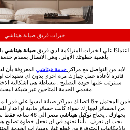
خبرات فريق صيانة هيتاشي
اعتمادًا علي الخبرات المتراكمة لدي فريق
صيانة هيتاشي
با
بأهمية خطوتك الاولي. وهي الاتصال بمقدم خدمة ا
خدمة هيتاشي
لابد من التواصل مع مراكز
المعروفة بأن لد
قادرة لأعادة عمل جهازك مرة اخري بدون اي تعقيدات او
سيترتب عليها جودة التصليح .
ببساطة هي اشكالية الاخت
مقدمي الخدمة المتاحين عبر شبكة البحث google 
فمن المحتمل جدًا اتصالك بمراكز صيانة ليسوا علي قدر الم
من الخسائر لجهازك سواء كانت خسائر مادية او اهدار للم
بجهازك . يحتاج
توكيل هيتاشي
مصر الي 48 ساعة 
يجب ان تعرف . بأننا نجتهد في ان نجعل خطوة تصليح ه
بالامكانيات المتوفرة من قطع غيار وسيارات الخدمة المتن