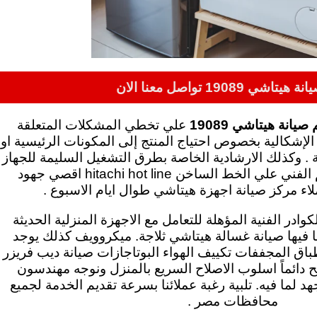
تاشي 19089 تواصل معنا الان
صيانة هيتاشي 19089
علي تخطي المشكلات المتعلقة
لإشكالية بخصوص احتياج المنتج إلى المكونات الرئيسية او
ية . وكذلك الارشادية الخاصة بطرق التشغيل السليمة للجهاز
يبذل ممثلي الدعم الفني علي الخط الساخن hitachi hot line اقصي جهود
ء مركز صيانة اجهزة هيتاشي طوال ايام الاسبوع .
وادر الفنية المؤهلة للتعامل مع الاجهزة المنزلية الحديثة
بما فيها صيانة غسالة هيتاشي ثلاجة. ميكروويف كذلك يوجد
اق المجففات تكييف الهواء البوتاجازات صيانة ديب فريزر
 دائماً اسلوب الاصلاح السريع بالمنزل ونوجه مهندسون
هد لما فيه. تلبية رغبة عملائنا بسرعة تقديم الخدمة لجميع
محافظات مصر .