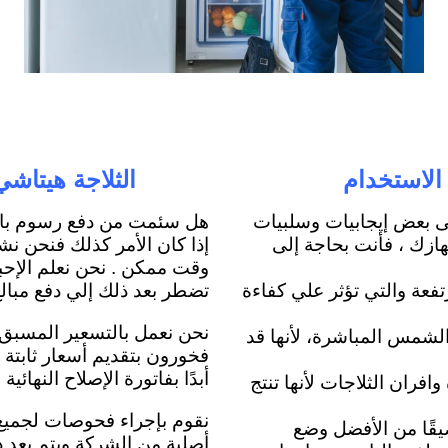
الثلاجة هيتاشي
ى بعض إيجابيات وسلبيات
هل سئمت من دفع رسوم باهظ
ازك ، فأنت بحاجة إلى
إذا كان الأمر كذلك فنحن 
وقت ممكن . نحن نعلم الإحب
رتفعة والتي تؤثر علي كفاءة
تضطر بعد ذلك إلي دفع مبالغ 
نحن نعمل بالتسعير المسبق و
الشمس المباشرة، لأنها قد
فخورون بتقديم أسعار ثابتة و
أبدًا بفاتورة الإصلاح النهائي
افران الثلاجات لأنها تنتج
نقوم بإجراء فحوصات لجميع ا
يقًا من الأفضل وضع
أصلية من الشركة ويتم بعد ذل