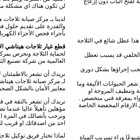
 لفتح الباب دون إزعاج
لن تكون هناك اي مشكلة مست
لدينا بـ مركز صيانة ثلاجات
والقدرة على تقديم حلول فع
بأجراء فحص الأجزاء الكهربائ
هذا عطل شائع في الثلاجة
قطع غيار ثلاجات هيتاشي الاكث
لحماية الثلاجة ونحرص بمركز
ف الخلفي قد يسبب تعطل
العالمية من شركة تصنيع الث
يجب إجراؤها بشكل دوري
نريدك أن تشعر بالاطمئنان لأ
لـ مركز صيانة ثلاجات هيتا
عر الحيوانات الأليفة وما
معايير الأمان بالشكل الصحيح
جة وتنظيف المروحة او
هواء بمعرفة فني متخصص .
نريدك أن تشعر بالثقة في قر
 الارقام المخفضة الخاصة
مؤهلين تأهيلاً عاليا عندما 
ونرحب بأتصالك في المرة الق
احد من اصدقائك او قريب ل
لماذا تختار فريق توكيل ثلا
يوعًا وراء تسريب المياة