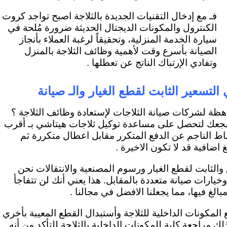
فـ مع إدخال التقنيات الجديدة بالثلاجة اصبح تواجد كروت
الكنترول والمكونات الديجتال الحديثة ضرورة مُلحة في
سيارة الخدمة المنزلية، وتحقيقاً لرغبة العملاء بأنجاز
الصيانة بأسرع وقت لأهمية وظائف الثلاجة بالمنزل
وتفادي الإرتباك الناتج عن تعطلها .
 التسعير الثابت لقطع الغيار والـ صيانة
ة لشركات صيانة الثلاجات لإستعادة وظائف الثلاجة ؟
نشجعك لتحصل على مساعدة توكيل ثلاجات هيتاشي بـ أقرب
اط الناجم عن الدفع المتكرر مقابل اعطال متكررة ثم
اضافية قد لا تكون الاخيرة .
الثابت لقطع الغيار ورسوم المصنعية والانتقالات نحن
خيارات صيانة متعددة بالمقابل. هذا يعني أنك لن تتفاجأ
ة مبالغ فيها، مما يجعلنا الافضل في مجالنا .
لمكونات الداخلية للثلاجة وأستبدال القطع المعيبة بأخري
ك مراجعة كلية للمكونات الداخلية بالثلاجة للتأكد من أنه