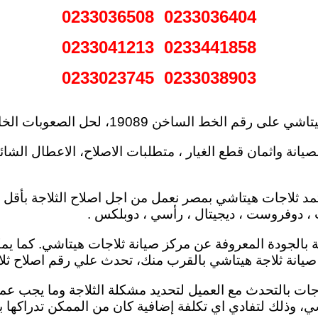
0233036404 0233036508
0233441858 0233041213
0233038903 0233023745
عوبات الخاصة بـ ثلاجة نوفروست ، دوفروست ، دوبلكس.
يانة واثمان قطع الغيار ، متطلبات الاصلاح، الاعطال الشائع
معتمد ثلاجات هيتاشي بمصر نعمل من اجل اصلاح الثلاجة بأ
ست ، دوفروست ، ديجيتال ، رأسي ، دوبلكس .
لاجة بالجودة المعروفة عن مركز صيانة ثلاجات هيتاشي. كما ي
 صيانة ثلاجة هيتاشي بالقرب منك، تحدث علي رقم اصلاح ثل
اجات بالتحدث مع العميل لتحديد مشكلة الثلاجة وما يجب ع
شي،
وذلك لتفادي اي تكلفة إضافية كان من الممكن تدراكها با