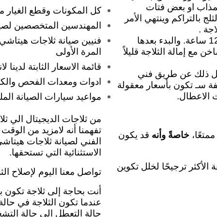
المذاب او بعض فتات
كل المكونات وقطع الغيار 
لج بالتراكم وينتهي الأمر
المهندسين المتخصصين لصيا
جة .
أول شيء يمكن القيام به هو فصل الثلاجة كلياً يفضل لمدة 12 ساعة. والبدء بعدها
فنيين صيانة ثلاجات هيتاشي
 مع إمالة الثلاجة قليلاً
المرة الأولى
قائمة الاسعار الثابتة لدينا
افعل ذلك عن طريق فني
ادوات ومعدات الفحص والكش
ة سـ تكون بأسعار معقولة
 الاعطال.
مواعيد سيارات الصيانة الم
من ثلاجات الديجيتال الي ث
تفهمنا أنه لامزيد من الوقت
متعًا،
خاصةً وأنه
قد يكون
الفني لصيانة ثلاجات هيتاشي
الاستثنائية التي تستحقها.
 الأكثر ترجيحًا لخلل تكوين
تواصل معنا اليوم لإصلاح الث
أنت بحاجة إلى ثلاجة تكون ب
عندما تكون الثلاجة في حالة