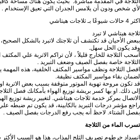
الثلاجة في المقدمة مباشرةً. بحيث يكون هناك مساحة كافية
لأي شخص ودون أن يلامس الجدران التي تعيق الإستخدام .
اكثر 4 حالات شيوعًا بـ ثلاجات هيتاشي
ثلاجة هيتاشي لا تبرد
ببعض الأحيان قد تكتشف أن ثلاجتك لاتبرد بالشكل الصحيح، 
وقد يكون الحل سهل.
أسحب الثلاجة للخارج قليلاً ، لأن تراكم الاتربة علي المكث
الثلاجة خاصة بفصل الصيف وضعف التبريد .
افصل الثلاجة ونظف مواسير المكثف الخلفية، هذه المهمة 
لضمان بقاء مواسير المكثف نظيفة.
قد تكون مروحة تهوية الموتور متوقفة بسبب بعض الاتربة او ش
إلى ذلك. او بها كسر بريشة توزيع الهواء بأمكانك فصل الثلا
الاتصال بمركز خدمة ثلاجات هيتاشي. لتغيير ريشة توزيع ال
راجع مؤشر درجات التبريد بالكابينة، قد يكون تم ضبطه علي
بفصل الشتاء. لاحظ أنه يجب رفع الدرجات بفصل الصيف .
تسرب الماء من الثلاجة
انسداد خرطوم تصريف الثلج المذاب، هذا هو السبب الأكثر ش