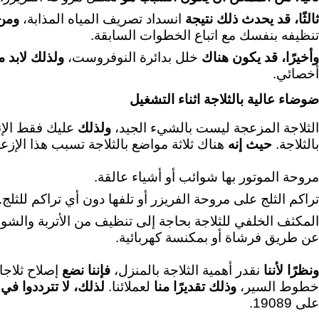
ثالثًا، قد يحدث ذلك نتيجة
انسداد تصريف المياه المذابة،
ومن 
تنظيفه بنفسك مع اتباع الخطوات السابقة.
وأخيرًا، قد يكون هناك
خلل بدائرة النوفروست،
ولذلك لابد 
أخصائي.
ضوضاء عالية بالثلاجة اثناء التشغيل
الثلاجة المزعجة ليست بالشيء الجيد،
ولذلك
عليك فقط الإ
بالثلاجة.
حيث إنه
هناك ثلاثة مواضع بالثلاجة تسبب هذا الإزعا
مروحة الموتور بها شوائب أو أشياء عالقة.
تراكم الثلج على مروحة الفريزر أو تلفها دون أي تراكم للثلج.
المكثف الخلفي للثلاجة بحاجة إلى تنظيف من الأتربة والشو
عن طريق فرشاة أو بمكنسة كهربائية.
ونظرًا لأننا
نقدر أهمية الثلاجة بالمنزل،
فإننا نضع
إصلاح ثلاج
خطوط السير،
وذلك تقديرًا منا
لعملائنا.
لذلك، لا تترددوا في
ا
على 19089.