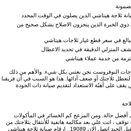
مضمونة
نة ثلاجة هيتاشي الذين يصلون في الوقت المحدد
 ذوي الخبرة الذين ينجزون الاصلاح بشكل صحيح من
 لانبالغ في سعر قطع غيار ثلاجات هيتاشي
ف المنزلي الدقيقة في تحديد الاعطال
لتزمة من خدمة عملاء هيتاشي
لاجات النوفروست نحن نعتني بكل شيء. والأهم من ذلك
 لتعطل ثلاجتك أو ضعف أدائها. هذا هو السبب في أن فريقنا
 يقف على أهبٌة الاستعداد لتقديم صيانة ذات الجودة
لاجة
ـ أفضل حالة. ومن المزعج كم الخسائر في المأكولات
 توقف ، انت علي بعد مكالمة هاتفية للأنتقال بثلاجتك من
حالة التعطل الي حالة التشغيل الجيد اتصل الان 19089 . ارقام صيانة ثلاجة هيتاشي