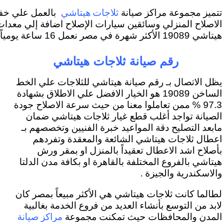
ثلاجات هيتاشي
تتميز مجموعة مراكز صيانة
بالعمل علي خفض
الاصلاح المنزلي وسائقين سيارات الإصلاح اضافة إلي معدات
هيتاشي 19089 الأكثر شهرة في مصر نعمل 16 ساعة يومياً لمساعدة كل مستخدمي ثلاجة هيتاشي المتميزة .
رقم صيانة ثلاجات هيتاشي
يظل الاتصال بـ رقم صيانة هيتاشي للثلاجات علي الخط
الساخن 19089 هو الخيار الافضل علي الاطلاق بشهادة
97.3 % ممن تعاملوا معنا من حيث سرعة الاصلاح جودة
الصيانة تواجد أغلب قطع غيار ثلاجات هيتاشي ضمان
مابعد التصليح دقة المواعيد خبرة الفنيين وتخصصهم بـ
اعطال ثلاجات هيتاشي الشائعة والمعقدة وتفردهم
بأصلاح اشد الاعطال تعقيداً بالمنزل او بمقر ورش
هيتاشي بالفروع المختلفة بالقاهرة او بكافة مدن الدلتا
والاسكندرية والجيزة .
لطالما كانت ثلاجات هيتاشي هي الأكثر مبيعاً بمصر كان
لابد من التوسع بأنشاء العديد من فروع الخدمة بغالبية
مراكز صيانة
المدن والمحافظات حيث تمكنت مجموعة