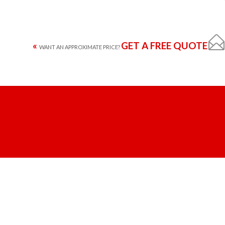

GET A FREE QUOTE »
WANT AN APPROXIMATE PRICE?