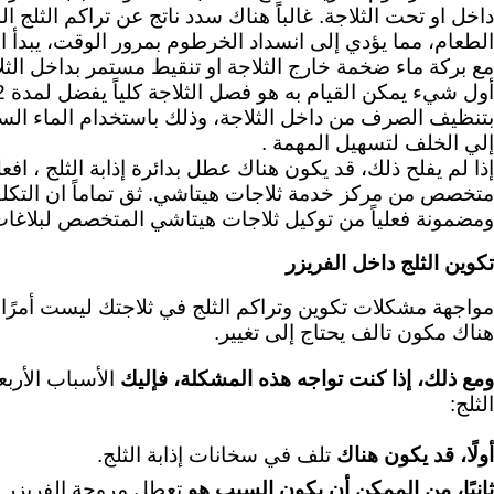
داخل او تحت الثلاجة. غالباً هناك سدد ناتج عن تراكم الثلج 
الطعام، مما يؤدي إلى انسداد الخرطوم بمرور الوقت، يبدأ الث
مع بركة ماء ضخمة خارج الثلاجة او تنقيط مستمر بداخل الثلا
بتنظيف الصرف من داخل الثلاجة، وذلك باستخدام الماء الساخن
إلي الخلف لتسهيل المهمة .
إذا لم يفلح ذلك، قد يكون هناك عطل بدائرة إذابة الثلج ، 
متخصص من مركز خدمة ثلاجات هيتاشي. ثق تماماً ان التكلف
ومضمونة فعلياً من توكيل ثلاجات هيتاشي المتخصص لبلاغات
تكوين الثلج داخل الفريزر
مواجهة مشكلات تكوين وتراكم الثلج في ثلاجتك ليست أمرًا م
هناك مكون تالف يحتاج إلى تغيير.
ومع ذلك، إذا كنت تواجه هذه المشكلة، فإليك
الأسباب الأربعة
الثلج:
أولًا، قد يكون هناك
تلف في سخانات إذابة الثلج.
ثانيًا، من الممكن أن يكون السبب هو
تعطل مروحة الفريزر.